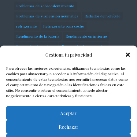
Problemas de sobrecalentamiento
Problemas de suspensión neumática
Radiador del vehículo
refrigerante
Refrigerante para coche
Rendimiento de la batería
Rendimiento en invierno
Reparación de motores
Reparación de suspensión
Gestiona tu privacidad
Seguridad en carretera
servicios
Sistema de distribución
Sobrecalentamiento del motor
Para ofrecer las mejores experiencias, utilizamos tecnologías como las
cookies para almacenar y/o acceder a la información del dispositivo. El
Soluciones para suspensión defectuosa
consentimiento de estas tecnologías nos permitirá procesar datos como
el comportamiento de navegación o las identificaciones únicas en este
Solución de problemas del motor
Suspensión de vehículos
sitio. No consentir o retirar el consentimiento, puede afectar
negativamente a ciertas características y funciones.
Suspensión neumática
taller
Termostato automotriz
Aceptar
Rechazar