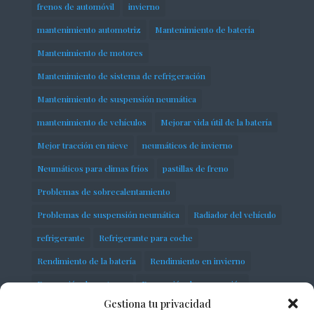
frenos de automóvil
invierno
mantenimiento automotriz
Mantenimiento de batería
Mantenimiento de motores
Mantenimiento de sistema de refrigeración
Mantenimiento de suspensión neumática
mantenimiento de vehículos
Mejorar vida útil de la batería
Mejor tracción en nieve
neumáticos de invierno
Neumáticos para climas fríos
pastillas de freno
Problemas de sobrecalentamiento
Problemas de suspensión neumática
Radiador del vehículo
refrigerante
Refrigerante para coche
Rendimiento de la batería
Rendimiento en invierno
Reparación de motores
Reparación de suspensión
Gestiona tu privacidad
Seguridad en carretera
servicios