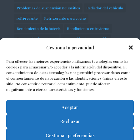
Problemas de suspensión neumática
Radiador del vehículo
refrigerante
Refrigerante para coche
Rendimiento de la batería
Rendimiento en invierno
Reparación de motores
Reparación de suspensión
Gestiona tu privacidad
Seguridad en carretera
servicios
Sistema de distribución
Sobrecalentamiento del motor
Para ofrecer las mejores experiencias, utilizamos tecnologías como las
cookies para almacenar y/o acceder a la información del dispositivo. El
Soluciones para suspensión defectuosa
consentimiento de estas tecnologías nos permitirá procesar datos como
el comportamiento de navegación o las identificaciones únicas en este
Solución de problemas del motor
Suspensión de vehículos
sitio. No consentir o retirar el consentimiento, puede afectar
negativamente a ciertas características y funciones.
Suspensión neumática
taller
Termostato automotriz
Aceptar
Rechazar
© 2023 Albert Lacosta Taller S.L. - Todos los
Gestionar preferencias