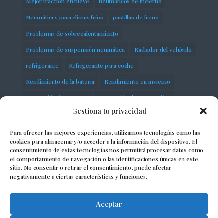
Mejor tracción en nieve
neumáticos de invierno
Neumáticos para climas fríos
pastillas de freno
Problemas de sobrecalentamiento
Problemas de suspensión neumática
Radiador del vehículo
refrigerante
Refrigerante para coche
Rendimiento de la batería
Rendimiento en invierno
Reparación de motores
Reparación de suspensión
Gestiona tu privacidad
Seguridad en carretera
servicios
Sistema de distribución
Sobrecalentamiento del motor
Para ofrecer las mejores experiencias, utilizamos tecnologías como las
cookies para almacenar y/o acceder a la información del dispositivo. El
Soluciones para suspensión defectuosa
consentimiento de estas tecnologías nos permitirá procesar datos como
el comportamiento de navegación o las identificaciones únicas en este
Solución de problemas del motor
Suspensión de vehículos
sitio. No consentir o retirar el consentimiento, puede afectar
negativamente a ciertas características y funciones.
Suspensión neumática
taller
Termostato automotriz
Aceptar