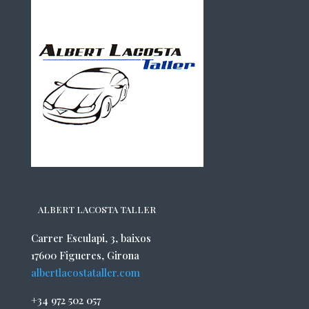
ALBERT LACOSTA TALLER
Carrer Esculapi, 3, baixos
17600 Figueres, Girona
albertlacostataller.com
+34 972 502 057