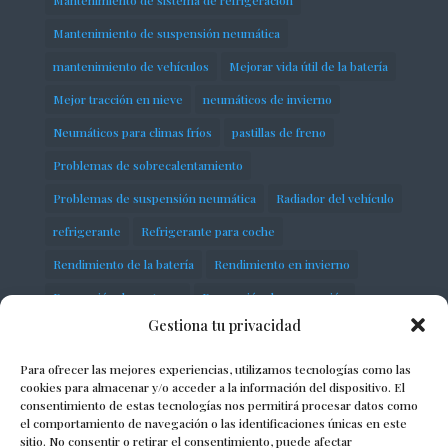
Mantenimiento de suspensión neumática
mantenimiento de vehículos
Mejorar vida útil de la batería
Mejor tracción en nieve
neumáticos de invierno
Neumáticos para climas fríos
pastillas de freno
Problemas de sobrecalentamiento
Problemas de suspensión neumática
Radiador del vehículo
refrigerante
Refrigerante para coche
Rendimiento de la batería
Rendimiento en invierno
Reparación de motores
Reparación de suspensión
Gestiona tu privacidad
Seguridad en carretera
servicios
Sistema de distribución
Sobrecalentamiento del motor
Para ofrecer las mejores experiencias, utilizamos tecnologías como las
cookies para almacenar y/o acceder a la información del dispositivo. El
Soluciones para suspensión defectuosa
consentimiento de estas tecnologías nos permitirá procesar datos como
el comportamiento de navegación o las identificaciones únicas en este
Solución de problemas del motor
Suspensión de vehículos
sitio. No consentir o retirar el consentimiento, puede afectar