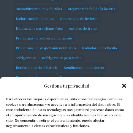
mantenimiento de vehículos
Mejorar vida útil de la batería
Mejor tracción en nieve
neumáticos de invierno
Neumáticos para climas fríos
pastillas de freno
Problemas de sobrecalentamiento
Problemas de suspensión neumática
Radiador del vehículo
refrigerante
Refrigerante para coche
Rendimiento de la batería
Rendimiento en invierno
Reparación de motores
Reparación de suspensión
Gestiona tu privacidad
Seguridad en carretera
servicios
Sistema de distribución
Sobrecalentamiento del motor
Para ofrecer las mejores experiencias, utilizamos tecnologías como las
cookies para almacenar y/o acceder a la información del dispositivo. El
Soluciones para suspensión defectuosa
consentimiento de estas tecnologías nos permitirá procesar datos como
el comportamiento de navegación o las identificaciones únicas en este
Solución de problemas del motor
Suspensión de vehículos
sitio. No consentir o retirar el consentimiento, puede afectar
negativamente a ciertas características y funciones.
Suspensión neumática
taller
Termostato automotriz