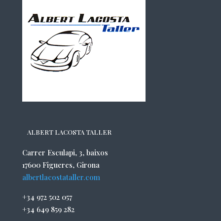
ALBERT LACOSTA TALLER
Carrer Esculapi, 3, baixos
17600 Figueres, Girona
albertlacostataller.com
+34 972 502 057
+34 649 859 282