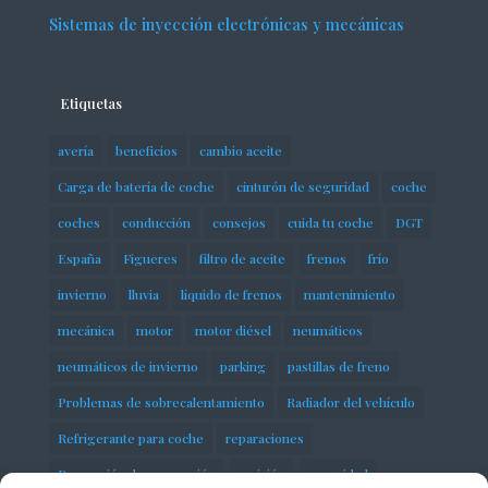
Sistemas de inyección electrónicas y mecánicas
Etiquetas
avería
beneficios
cambio aceite
Carga de batería de coche
cinturón de seguridad
coche
coches
conducción
consejos
cuida tu coche
DGT
España
Figueres
filtro de aceite
frenos
frío
invierno
lluvia
líquido de frenos
mantenimiento
mecánica
motor
motor diésel
neumáticos
neumáticos de invierno
parking
pastillas de freno
Problemas de sobrecalentamiento
Radiador del vehículo
Refrigerante para coche
reparaciones
Reparación de suspensión
revisión
seguridad