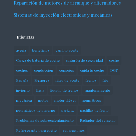
Reparación de motores de arranque y alternadores
Sistemas de inyección electrónicas y mecánicas
Etiquetas
avería
beneficios
cambio aceite
Carga de batería de coche
cinturón de seguridad
coche
coches
conducción
consejos
cuida tu coche
DGT
España
Figueres
filtro de aceite
frenos
frío
invierno
lluvia
líquido de frenos
mantenimiento
mecánica
motor
motor diésel
neumáticos
neumáticos de invierno
parking
pastillas de freno
Problemas de sobrecalentamiento
Radiador del vehículo
Refrigerante para coche
reparaciones