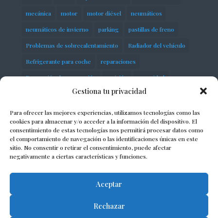
mecánica
motor
motor diésel
neumáticos
neumáticos de invierno
parking
pastillas de freno
Problemas de sobrecalentamiento
Radiador del vehículo
Refrigerante para coche
reparaciones
Reparación de suspensión
revisión
seguridad
Gestiona tu privacidad
servicios
Sobrecalentamiento del motor
Suspensión neumática
taller
talleres
Para ofrecer las mejores experiencias, utilizamos tecnologías como las
cookies para almacenar y/o acceder a la información del dispositivo. El
talleres mecánicos
taller mecánico
consentimiento de estas tecnologías nos permitirá procesar datos como
el comportamiento de navegación o las identificaciones únicas en este
Termostato automotriz
vehículo
vehículos
sitio. No consentir o retirar el consentimiento, puede afectar
negativamente a ciertas características y funciones.
Volkswagen
Aceptar
Rechazar