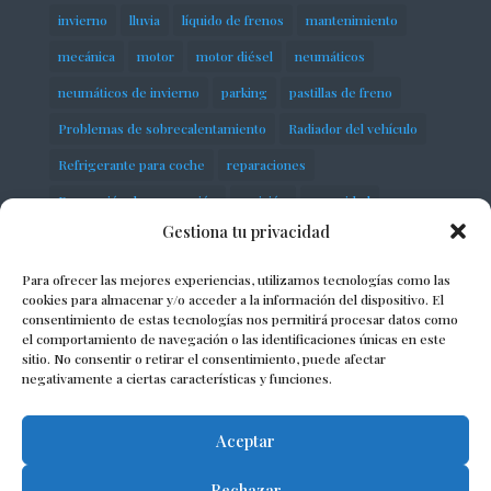
invierno
lluvia
líquido de frenos
mantenimiento
mecánica
motor
motor diésel
neumáticos
neumáticos de invierno
parking
pastillas de freno
Problemas de sobrecalentamiento
Radiador del vehículo
Refrigerante para coche
reparaciones
Reparación de suspensión
revisión
seguridad
Gestiona tu privacidad
servicios
Sobrecalentamiento del motor
Suspensión neumática
taller
talleres
Para ofrecer las mejores experiencias, utilizamos tecnologías como las
cookies para almacenar y/o acceder a la información del dispositivo. El
talleres mecánicos
taller mecánico
consentimiento de estas tecnologías nos permitirá procesar datos como
el comportamiento de navegación o las identificaciones únicas en este
Termostato automotriz
vehículo
vehículos
sitio. No consentir o retirar el consentimiento, puede afectar
negativamente a ciertas características y funciones.
Volkswagen
Aceptar
Rechazar