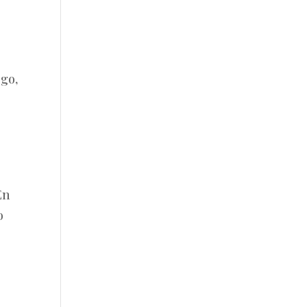
go,
En
o