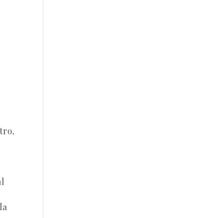
tro,
al
la