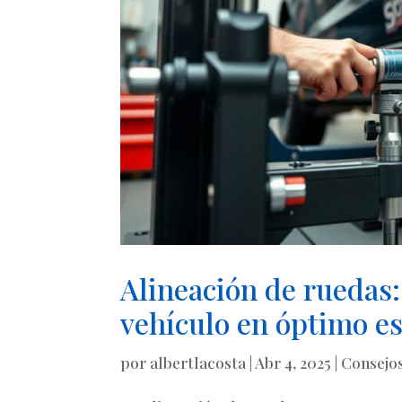
Alineación de ruedas
vehículo en óptimo e
por
albertlacosta
|
Abr 4, 2025
|
Consejo