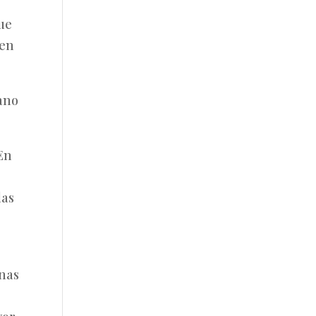
que
 en
ano
En
las
nas