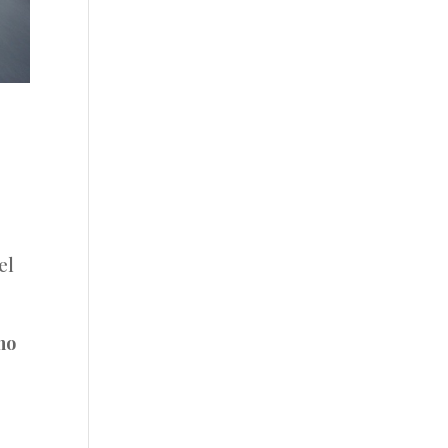
el
no