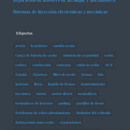
Reparación de motores de arranque y alternadores
Sistemas de inyección electrónicas y mecánicas
Etiquetas
avería
beneficios
cambio aceite
Carga de batería de coche
cinturón de seguridad
coche
coches
conducción
consejos
cuida tu coche
DGT
España
Figueres
filtro de aceite
frenos
frío
invierno
lluvia
líquido de frenos
mantenimiento
mecánica
motor
motor diésel
neumáticos
neumáticos de invierno
parking
pastillas de freno
Problemas de sobrecalentamiento
Radiador del vehículo
Refrigerante para coche
reparaciones