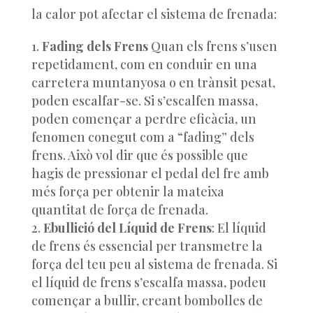
la calor pot afectar el sistema de frenada:
Fading dels Frens
Quan els frens s’usen
repetidament, com en conduir en una
carretera muntanyosa o en trànsit pesat,
poden escalfar-se. Si s’escalfen massa,
poden començar a perdre eficàcia, un
fenomen conegut com a “fading” dels
frens. Això vol dir que és possible que
hagis de pressionar el pedal del fre amb
més força per obtenir la mateixa
quantitat de força de frenada.
Ebullició del Líquid de Frens
: El líquid
de frens és essencial per transmetre la
força del teu peu al sistema de frenada. Si
el líquid de frens s’escalfa massa, podeu
començar a bullir, creant bombolles de