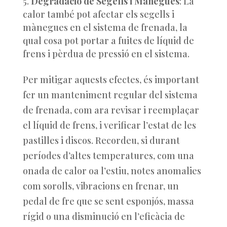
Degradació de Segells i Mànegues
: La
calor també pot afectar els segells i
mànegues en el sistema de frenada, la
qual cosa pot portar a fuites de líquid de
frens i pèrdua de pressió en el sistema.
Per mitigar aquests efectes, és important
fer un manteniment regular del sistema
de frenada, com ara revisar i reemplaçar
el líquid de frens, i verificar l’estat de les
pastilles i discos. Recordeu, si durant
períodes d’altes temperatures, com una
onada de calor oa l’estiu, notes anomalies
com sorolls, vibracions en frenar, un
pedal de fre que se sent esponjós, massa
rígid o una disminució en l’eficàcia de