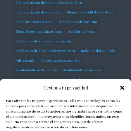
Mantenimiento de suspensión neumática
mantenimiento de vehículos
Mejorar vida útil de la batería
Mejor tracción en nieve
neumáticos de invierno
Neumáticos para climas fríos
pastillas de freno
Problemas de sobrecalentamiento
Problemas de suspensión neumática
Radiador del vehículo
refrigerante
Refrigerante para coche
Rendimiento de la batería
Rendimiento en invierno
Reparación de motores
Reparación de suspensión
Gestiona tu privacidad
Seguridad en carretera
servicios
Sistema de distribución
Sobrecalentamiento del motor
Para ofrecer las mejores experiencias, utilizamos tecnologías como las
cookies para almacenar y/o acceder a la información del dispositivo. El
Soluciones para suspensión defectuosa
consentimiento de estas tecnologías nos permitirá procesar datos como
el comportamiento de navegación o las identificaciones únicas en este
Solución de problemas del motor
Suspensión de vehículos
sitio. No consentir o retirar el consentimiento, puede afectar
negativamente a ciertas características y funciones.
Suspensión neumática
taller
Termostato automotriz