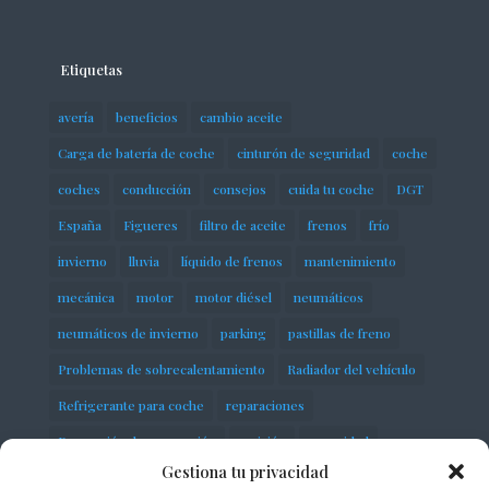
Etiquetas
avería
beneficios
cambio aceite
Carga de batería de coche
cinturón de seguridad
coche
coches
conducción
consejos
cuida tu coche
DGT
España
Figueres
filtro de aceite
frenos
frío
invierno
lluvia
líquido de frenos
mantenimiento
mecánica
motor
motor diésel
neumáticos
neumáticos de invierno
parking
pastillas de freno
Problemas de sobrecalentamiento
Radiador del vehículo
Refrigerante para coche
reparaciones
Reparación de suspensión
revisión
seguridad
Gestiona tu privacidad
servicios
Sobrecalentamiento del motor