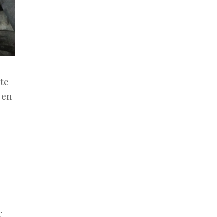
nte
 en
r