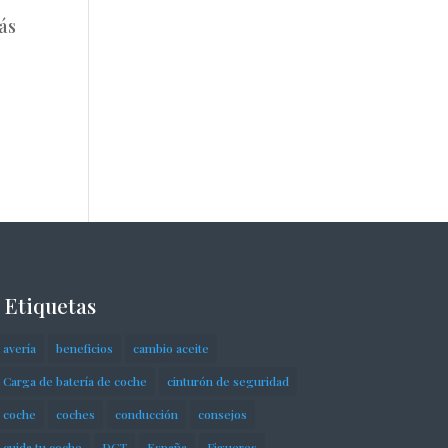
ás
Etiquetas
avería
beneficios
cambio aceite
Carga de batería de coche
cinturón de seguridad
coche
coches
conducción
consejos
cuida tu coche
DGT
España
Figueres