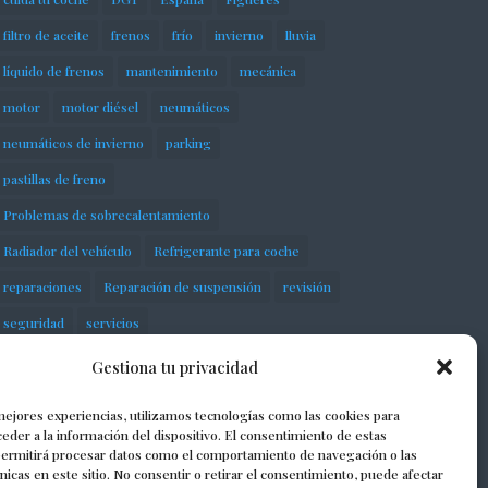
filtro de aceite
frenos
frío
invierno
lluvia
líquido de frenos
mantenimiento
mecánica
motor
motor diésel
neumáticos
neumáticos de invierno
parking
pastillas de freno
Problemas de sobrecalentamiento
Radiador del vehículo
Refrigerante para coche
reparaciones
Reparación de suspensión
revisión
seguridad
servicios
Sobrecalentamiento del motor
Gestiona tu privacidad
Suspensión neumática
taller
talleres
mejores experiencias, utilizamos tecnologías como las cookies para
talleres mecánicos
taller mecánico
eder a la información del dispositivo. El consentimiento de estas
permitirá procesar datos como el comportamiento de navegación o las
Termostato automotriz
vehículo
vehículos
únicas en este sitio. No consentir o retirar el consentimiento, puede afectar