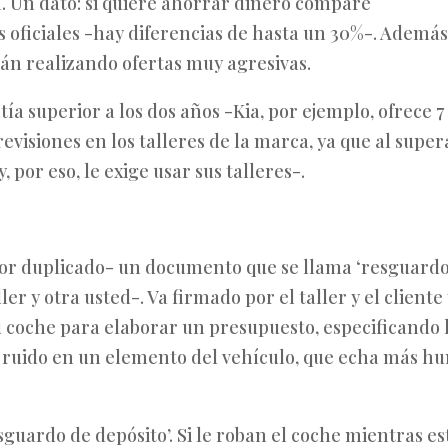
. Un dato: si quiere ahorrar dinero compare
s oficiales -hay diferencias de hasta un 30%-. Además
stán realizando ofertas muy agresivas.
ía superior a los dos años -Kia, por ejemplo, ofrece 7
evisiones en los talleres de la marca, ya que al super
y, por eso, le exige usar sus talleres-.
-por duplicado- un documento que se llama ‘resguard
ler y otra usted-. Va firmado por el taller y el cliente
u coche para elaborar un presupuesto, especificando 
 ruido en un elemento del vehículo, que echa más h
guardo de depósito’. Si le roban el coche mientras es