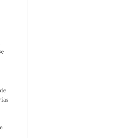
á
n
se
 de
rías
ue