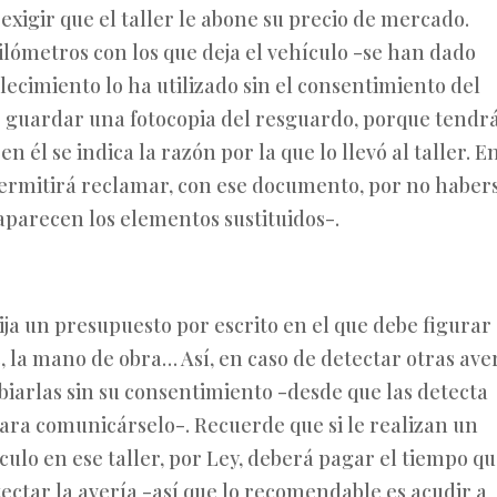
 exigir que el taller le abone su precio de mercado.
ilómetros con los que deja el vehículo -se han dado
blecimiento lo ha utilizado sin el consentimiento del
e guardar una fotocopia del resguardo, porque tendr
n él se indica la razón por la que lo llevó al taller. E
permitirá reclamar, con ese documento, por no haber
 aparecen los elementos sustituidos-.
ija un presupuesto por escrito en el que debe figurar
s, la mano de obra… Así, en caso de detectar otras ave
mbiarlas sin su consentimiento -desde que las detecta
para comunicárselo-. Recuerde que si le realizan un
culo en ese taller, por Ley, deberá pagar el tiempo q
ectar la avería -así que lo recomendable es acudir a