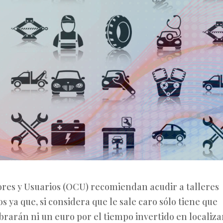
res y Usuarios (OCU) recomiendan acudir a talleres
s ya que, si considera que le sale caro sólo tiene que
cobrarán ni un euro por el tiempo invertido en localiza