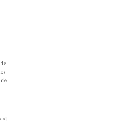
 de
tes
o de
.
 el