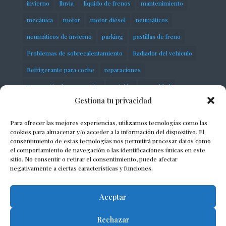
invierno
lluvia
líquido de frenos
mantenimiento
mecánica
motor
motor diésel
neumáticos
neumáticos de invierno
parking
pastillas de freno
Problemas de sobrecalentamiento
Radiador del vehículo
Refrigerante para coche
reparaciones
Reparación de suspensión
revisión
seguridad
Gestiona tu privacidad
servicios
Sobrecalentamiento del motor
Suspensión neumática
taller
talleres
Para ofrecer las mejores experiencias, utilizamos tecnologías como las
cookies para almacenar y/o acceder a la información del dispositivo. El
talleres mecánicos
taller mecánico
consentimiento de estas tecnologías nos permitirá procesar datos como
el comportamiento de navegación o las identificaciones únicas en este
Termostato automotriz
vehículo
vehículos
sitio. No consentir o retirar el consentimiento, puede afectar
negativamente a ciertas características y funciones.
Volkswagen
Aceptar
Rechazar