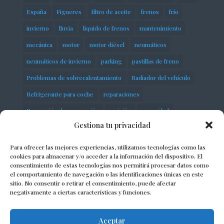
España
Figueres
filtro de aceite
frenos
frío
invierno
lluvia
líquido de frenos
mantenimiento
mecánica
motor
motor diésel
neumáticos
neumáticos de invierno
parking
pastillas de freno
Problemas de sobrecalentamiento
Radiador del vehículo
Refrigerante para coche
reparaciones
Reparación de suspensión
revisión
seguridad
Gestiona tu privacidad
servicios
Sobrecalentamiento del motor
Suspensión neumática
taller
talleres
Para ofrecer las mejores experiencias, utilizamos tecnologías como las
cookies para almacenar y/o acceder a la información del dispositivo. El
talleres mecánicos
taller mecánico
consentimiento de estas tecnologías nos permitirá procesar datos como
el comportamiento de navegación o las identificaciones únicas en este
Termostato automotriz
vehículo
vehículos
sitio. No consentir o retirar el consentimiento, puede afectar
negativamente a ciertas características y funciones.
Volkswagen
Aceptar