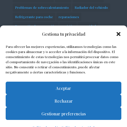
Problemas de sobrecalentamiento
Radiador del vehículo
Refrigerante para coche
reparaciones
Reparación de suspensión
revisión
seguridad
Gestiona tu privacidad
servicios
Sobrecalentamiento del motor
Suspensión neumática
taller
talleres
Para ofrecer las mejores experiencias, utilizamos tecnologías como las
cookies para almacenar y/o acceder a la información del dispositivo. El
talleres mecánicos
taller mecánico
consentimiento de estas tecnologías nos permitirá procesar datos como
el comportamiento de navegación o las identificaciones únicas en este
Termostato automotriz
vehículo
vehículos
sitio. No consentir o retirar el consentimiento, puede afectar
negativamente a ciertas características y funciones.
Volkswagen
Aceptar
Rechazar
© 2023 Albert Lacosta Taller S.L. - Todos los
Gestionar preferencias
derechos reservados.
Aviso Legal
|
Política de