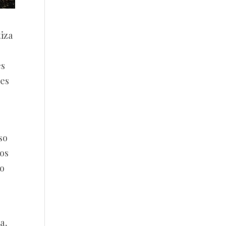
tiza
es
nes
so
os
do
a,