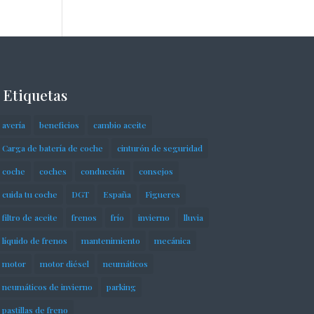
Etiquetas
avería
beneficios
cambio aceite
Carga de batería de coche
cinturón de seguridad
coche
coches
conducción
consejos
cuida tu coche
DGT
España
Figueres
filtro de aceite
frenos
frío
invierno
lluvia
líquido de frenos
mantenimiento
mecánica
motor
motor diésel
neumáticos
neumáticos de invierno
parking
pastillas de freno