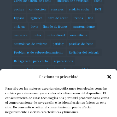
Carga de batería de coche
cinturón de seguridad
coche
coches
conducción
consejos
cuida tu coche
DGT
España
Figueres
filtro de aceite
frenos
frío
invierno
lluvia
líquido de frenos
mantenimiento
mecánica
motor
motor diésel
neumáticos
neumáticos de invierno
parking
pastillas de freno
Problemas de sobrecalentamiento
Radiador del vehículo
Refrigerante para coche
reparaciones
Reparación de suspensión
revisión
seguridad
Gestiona tu privacidad
servicios
Sobrecalentamiento del motor
Suspensión neumática
taller
talleres
Para ofrecer las mejores experiencias, utilizamos tecnologías como las
cookies para almacenar y/o acceder a la información del dispositivo. El
talleres mecánicos
taller mecánico
consentimiento de estas tecnologías nos permitirá procesar datos como
el comportamiento de navegación o las identificaciones únicas en este
Termostato automotriz
vehículo
vehículos
sitio. No consentir o retirar el consentimiento, puede afectar
negativamente a ciertas características y funciones.
Volkswagen