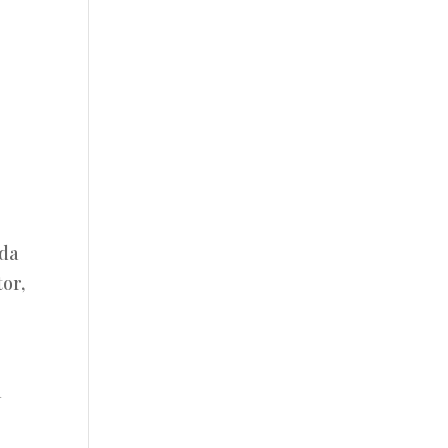
ada
or,
a