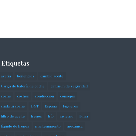
Etiquetas
avería
beneficios
cambio aceite
Carga de batería de coche
cinturón de seguridad
coche
coches
conducción
consejos
cuida tu coche
DGT
España
Figueres
filtro de aceite
frenos
frío
invierno
lluvia
líquido de frenos
mantenimiento
mecánica