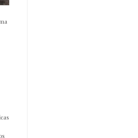
rma
icas
os