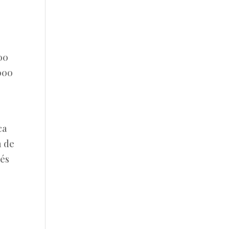
00
.000
ca
n de
ués