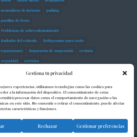
motor
motor diésel
neumáticos
neumáticos de invierno
parking
pastillas de freno
Problemas de sobrecalentamiento
Radiador del vehículo
Refrigerante para coche
reparaciones
Reparación de suspensión
revisión
seguridad
servicios
Sobrecalentamiento del motor
Gestiona tu privacidad
Suspensión neumática
taller
talleres
mejores experiencias, utilizamos tecnologías como las cookies para
talleres mecánicos
taller mecánico
eder a la información del dispositivo. El consentimiento de estas
permitirá procesar datos como el comportamiento de navegación o las
Termostato automotriz
vehículo
vehículos
únicas en este sitio. No consentir o retirar el consentimiento, puede afectar
iertas características y funciones.
Volkswagen
ar
Rechazar
Gestionar preferencias